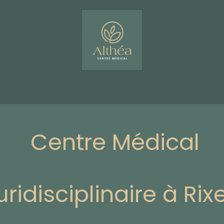
dio Althéa
Blog
Espace PRO's
Évènements
Ateliers
C​​​entre Médical
uridisciplinaire à Rix