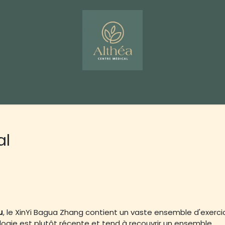
dio Althéa
Blog
Espace PRO's
Évènements
Ateliers
al
u
, le XinYi Bagua Zhang contient un vaste ensemble d'exerci
logie est plutôt récente et tend à recouvrir un ensemble