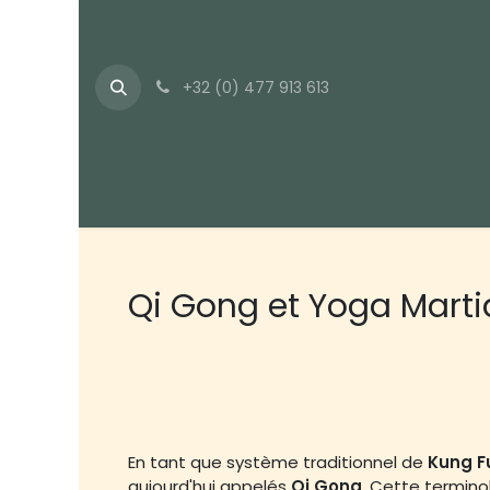
Se rendre au contenu
+32 (0) 477 913 613
Accueil
A propos
Nos thérapeutes
Stu
Qi Gong et Yoga Marti
En tant que système traditionnel de
Kung F
aujourd'hui appelés
Qi Gong
. Cette termino