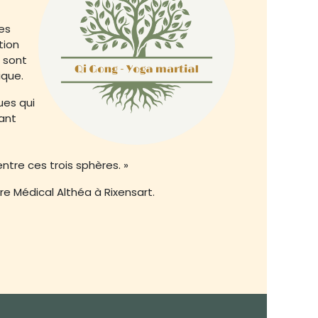
es
tion
 sont
ique.
ues qui
ant
entre ces trois sphères. »
tre Médical Althéa à Rixensart.