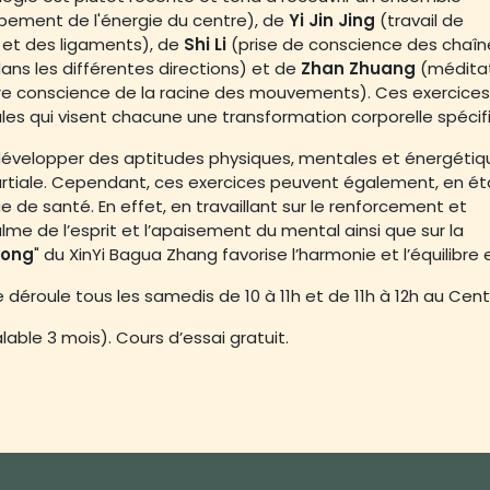
ppement de l'énergie du centre), de
Yi Jin Jing
(travail de
et des ligaments), de
Shi Li
(prise de conscience des chaîn
ns les différentes directions) et de
Zhan Zhuang
(médita
re conscience de la racine des mouvements). Ces exercices
es qui visent chacune une transformation corporelle spécif
développer des aptitudes physiques, mentales et énergétiq
artiale. Cependant, ces exercices peuvent également, en ét
de santé. En effet, en travaillant sur le renforcement et
alme de l’esprit et l’apaisement du mental ainsi que sur la
Gong
" du XinYi Bagua Zhang favorise l’harmonie et l’équilibre 
se déroule tous les samedis de 10 à 11h et de 11h à 12h au Cen
alable 3 mois). Cours d’essai gratuit.