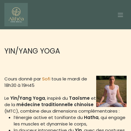
Se rendre au contenu
YIN/YANG YOGA
Cours donné par
Sofi
tous le mardi de
18h30 à 19H45
Le
Yin/Yang Yoga
, inspiré du
Taoïsme
et
de la
médecine traditionnelle chinoise
(MTC), combine deux dimensions complémentaires :
l’énergie active et tonifiante du
Hatha
, qui engage
les muscles et dynamise le corps,
la douceur introspective du
Yin
, avec des postures